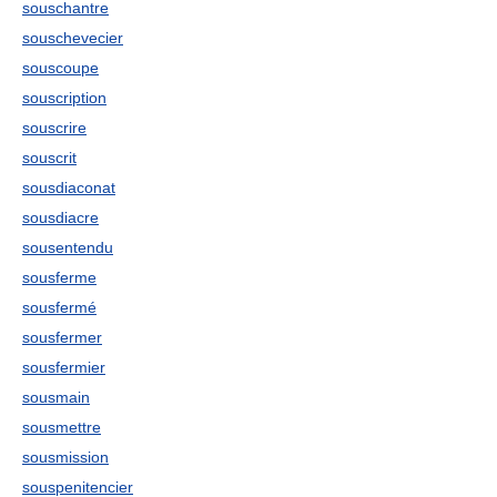
souschantre
souschevecier
souscoupe
souscription
souscrire
souscrit
sousdiaconat
sousdiacre
sousentendu
sousferme
sousfermé
sousfermer
sousfermier
sousmain
sousmettre
sousmission
souspenitencier