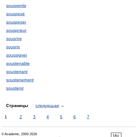
souspente
souspesé
souspeser
sousprieur
sousrire
sousris
soussigner
soustenable
soustenant
soustenement
soustenir
Страницы
следующая
→
1
2
3
4
5
6
7
© Academic, 2000-2026
18+